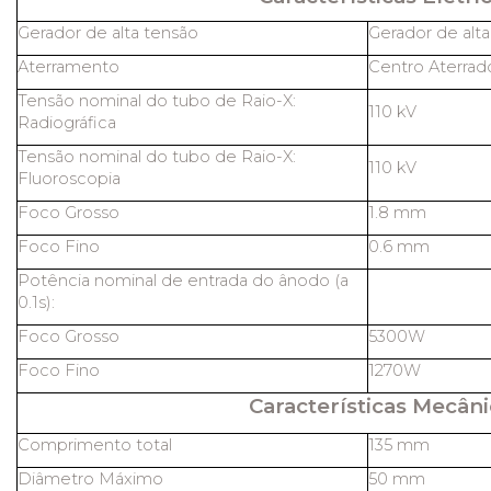
Gerador de alta tensão
Gerador de alt
Aterramento
Centro Aterrad
Tensão nominal do tubo de Raio-X:
110 kV
Radiográfica
Tensão nominal do tubo de Raio-X:
110 kV
Fluoroscopia
Foco Grosso
1.8 mm
Foco Fino
0.6 mm
Potência nominal de entrada do ânodo (a
0.1s):
Foco Grosso
5300W
Foco Fino
1270W
Características Mecâni
Comprimento total
135 mm
Diâmetro Máximo
50 mm