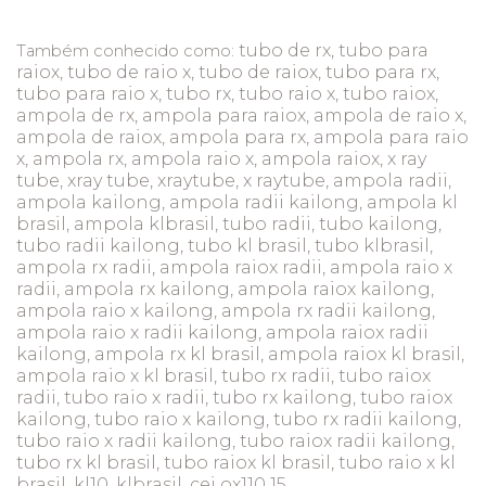
tubo de rx, tubo para
Também conhecido como:
raiox, tubo de raio x, tubo de raiox, tubo para rx,
tubo para raio x, tubo rx, tubo raio x, tubo raiox,
ampola de rx, ampola para raiox, ampola de raio x,
ampola de raiox, ampola para rx, ampola para raio
x, ampola rx, ampola raio x, ampola raiox, x ray
tube, xray tube, xraytube, x raytube, ampola radii,
ampola kailong, ampola radii kailong, ampola kl
brasil, ampola klbrasil, tubo radii, tubo kailong,
tubo radii kailong, tubo kl brasil, tubo klbrasil,
ampola rx radii, ampola raiox radii, ampola raio x
radii, ampola rx kailong, ampola raiox kailong,
ampola raio x kailong, ampola rx radii kailong,
ampola raio x radii kailong, ampola raiox radii
kailong, ampola rx kl brasil, ampola raiox kl brasil,
ampola raio x kl brasil, tubo rx radii, tubo raiox
radii, tubo raio x radii, tubo rx kailong, tubo raiox
kailong, tubo raio x kailong, tubo rx radii kailong,
tubo raio x radii kailong, tubo raiox radii kailong,
tubo rx kl brasil, tubo raiox kl brasil, tubo raio x kl
brasil, kl10, klbrasil, cei ox110 15