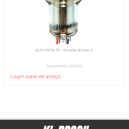
KL10-0.6/1.8-110 - Ampola de Raio-X
Equivalente
OX110-15
Login para ver preço