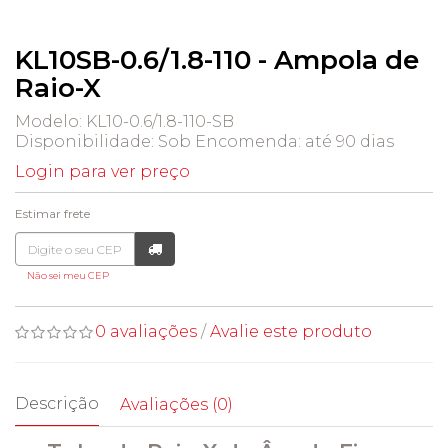
KL10SB-0.6/1.8-110 - Ampola de
Raio-X
Modelo: KL10-0.6/1.8-110-SB
Disponibilidade:
Sob Encomenda: até 90 dias
Login para ver preço
Estimar frete
Não sei meu CEP
0 avaliações
/
Avalie este produto
Descrição
Avaliações (0)