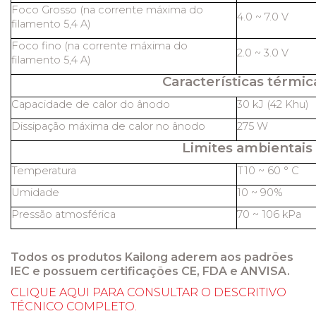
Foco Grosso (na corrente máxima do
4.0 ~ 7.0 V
filamento 5,4 A)
Foco fino (na corrente máxima do
2.0 ~ 3.0 V
filamento 5,4 A)
Características térmic
Capacidade de calor do ânodo
30 kJ (42 Khu)
Dissipação máxima de calor no ânodo
275 W
Limites ambientais
Temperatura
T10 ~ 60 ° C
Umidade
10 ~ 90%
Pressão atmosférica
70 ~ 106 kPa
Todos os produtos Kailong aderem aos padrões
IEC e possuem certificações CE, FDA e ANVISA.
CLIQUE AQUI PARA CONSULTAR O DESCRITIVO
TÉCNICO COMPLETO.