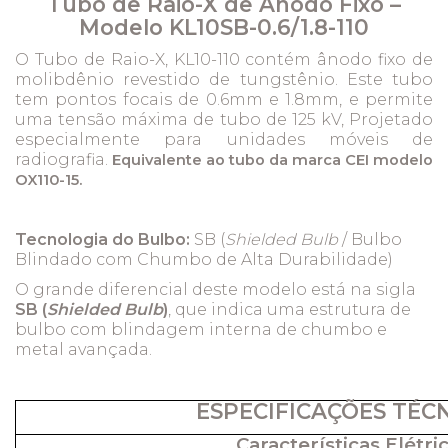
Tubo de Raio-X de Ânodo Fixo –
Modelo KL10SB-0.6/1.8-110
O Tubo de Raio-X, KL10-110 contém ânodo fixo de
molibdênio revestido de tungstênio. Este tubo
tem pontos focais de 0.6mm e 1.8mm, e permite
uma tensão máxima de tubo de 125 kV, Projetado
especialmente para unidades móveis de
radiografia.
Equi
valente ao
tubo da marca CEI modelo
OX110-15.
Tecnologia do Bulbo:
SB (
Shielded Bulb
/ Bulbo
Blindado com Chumbo de Alta Durabilidade)
O grande diferencial deste modelo está na sigla
SB (
Shielded Bulb
)
, que indica uma estrutura de
bulbo com blindagem interna de chumbo e
metal avançada.
ESPECIFICAÇÕES TÉC
Características Elétric