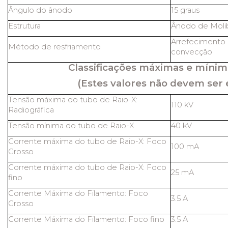
Ângulo do ânodo
15 graus
Estrutura
Ânodo de Molib
Arrefecimento 
Método de resfriamento
convecção
Classificações máximas e mínim
(Estes valores não devem ser 
Tensão máxima do tubo de Raio-X:
110 kV
Radiográfica
Tensão mínima do tubo de Raio-X
40 kV
Corrente máxima do tubo de Raio-X: Foco
100 mA
Grosso
Corrente máxima do tubo de Raio-X: Foco
25 mA
fino
Corrente Máxima do Filamento: Foco
3.5 A
Grosso
Corrente Máxima do Filamento: Foco fino
3.5 A