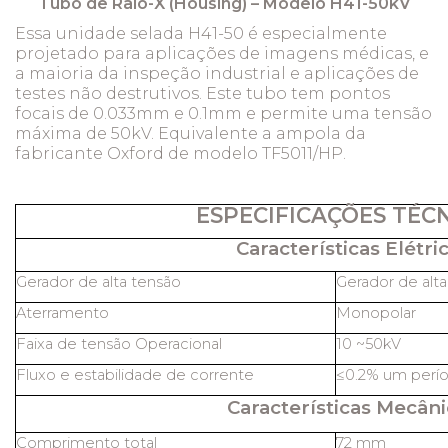
Tubo de Raio-X (Housing) – Modelo H41-50kV
Essa unidade selada H41-50 é especialmente
projetado para aplicações de imagens médicas, e
a maioria da inspeção industrial e aplicações de
testes não destrutivos. Este tubo tem pontos
focais de 0.033mm e 0.1mm e permite uma tensão
máxima de 50kV. Equivalente a ampola da
fabricante Oxford de modelo TF5011/HP.
ESPECIFICAÇÕES TÉC
Características Elétric
Gerador de alta tensão
Gerador de alt
Aterramento
Monopolar
Faixa de tensão Operacional
10 ~50kV
Fluxo e estabilidade de corrente
≤0.2% um perío
Características Mecâni
Comprimento total
72 mm