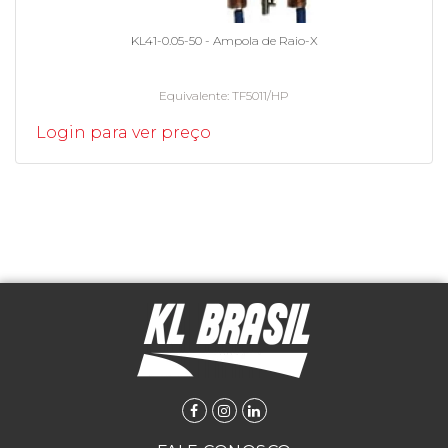
KL41-0.05-50 - Ampola de Raio-X
Equivalente
TF5011/HP
Login para ver preço