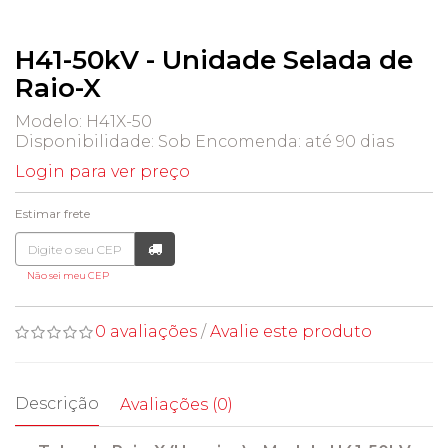
H41-50kV - Unidade Selada de
Raio-X
Modelo: H41X-50
Disponibilidade:
Sob Encomenda: até 90 dias
Login para ver preço
Estimar frete
Não sei meu CEP
0 avaliações
/
Avalie este produto
Descrição
Avaliações (0)