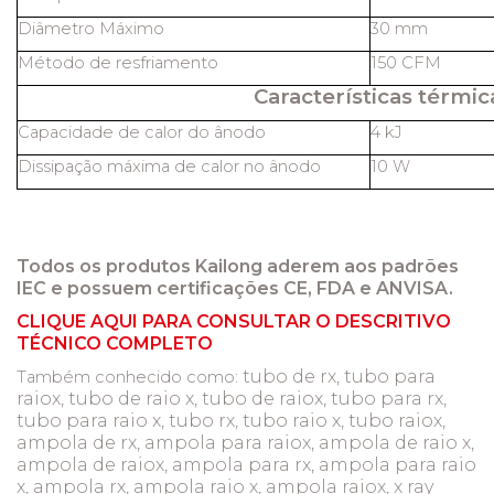
Diâmetro Máximo
30 mm
Método de resfriamento
150 CFM
Características térmic
Capacidade de calor do ânodo
4 kJ
Dissipação máxima de calor no ânodo
10 W
Todos os produtos Kailong aderem aos padrões
IEC e possuem certificações CE, FDA e ANVISA.
CLIQUE AQUI PARA CONSULTAR O DESCRITIVO
TÉCNICO COMPLETO
tubo de rx, tubo para
Também conhecido como:
raiox, tubo de raio x, tubo de raiox, tubo para rx,
tubo para raio x, tubo rx, tubo raio x, tubo raiox,
ampola de rx, ampola para raiox, ampola de raio x,
ampola de raiox, ampola para rx, ampola para raio
x, ampola rx, ampola raio x, ampola raiox, x ray