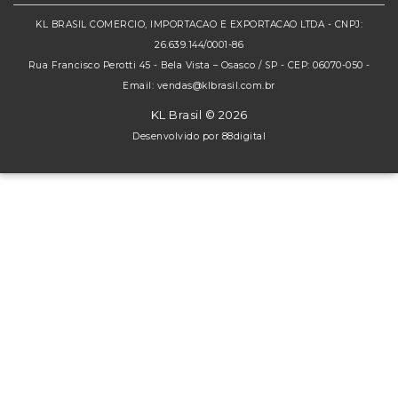
KL BRASIL COMERCIO, IMPORTACAO E EXPORTACAO LTDA - CNPJ:
26.639.144/0001-86
Rua Francisco Perotti 45 - Bela Vista – Osasco / SP - CEP: 06070-050 -
Email: vendas@klbrasil.com.br
KL Brasil © 2026
Desenvolvido por
88digital