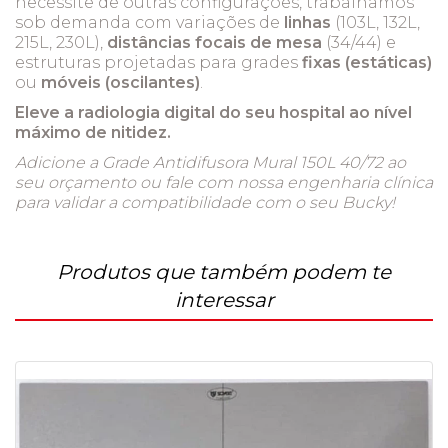
necessite de outras configurações, trabalhamos
sob demanda com variações de
linhas
(103L, 132L,
215L, 230L),
distâncias focais de mesa
(34/44) e
estruturas projetadas para grades
fixas (estáticas)
ou
móveis (oscilantes)
.
Eleve a radiologia digital do seu hospital ao nível
máximo de nitidez.
Adicione a Grade Antidifusora Mural 150L 40/72 ao
seu orçamento ou fale com nossa engenharia clínica
para validar a compatibilidade com o seu Bucky!
Produtos que também podem te
interessar