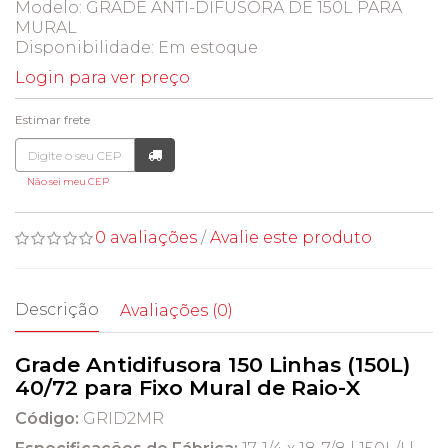
Modelo: GRADE ANTI-DIFUSORA DE 150L PARA
MURAL
Disponibilidade:
Em estoque
Login para ver preço
Estimar frete
Não sei meu CEP
0 avaliações
/
Avalie este produto
Descrição
Avaliações (0)
Grade Antidifusora 150 Linhas (150L)
40/72 para Fixo Mural de Raio-X
Código:
GRID2MR