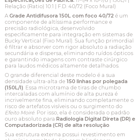
Especificações de Fábrica:
17-1/4 x 18-7/8 | 150L/I |
Relação (Ratio) 10:1 | F.D. 40/72 (Foco Mural)
A
Grade Antidifusora 150L com foco 40/72
é um
componente de altíssima performance e
precisão radiológica, desenvolvido
especificamente para integração em sistemas de
Bucky Vertical (Fixo Mural). Sua função primordial
é filtrar e absorver com rigor absoluto a radiação
secundária e dispersa, eliminando ruídos ópticos
e garantindo imagens com contraste cirúrgico
para laudos médicos altamente detalhados.
O grande diferencial deste modelo é a sua
densidade ultra-alta de
150 linhas por polegada
(150L/I)
. Essa microtrama de tiras de chumbo
intercaladas com alumínio de alta pureza é
incrivelmente fina, eliminando completamente o
risco de artefatos visíveis ou o surgimento do
Efeito Moiré
. Por isso, ela é considerada o padrão
ouro absoluto para
Radiologia Digital Direta (DR) e
Computadorizada (CR) de alta resolução
.
Sua estrutura externa possui revestimento em