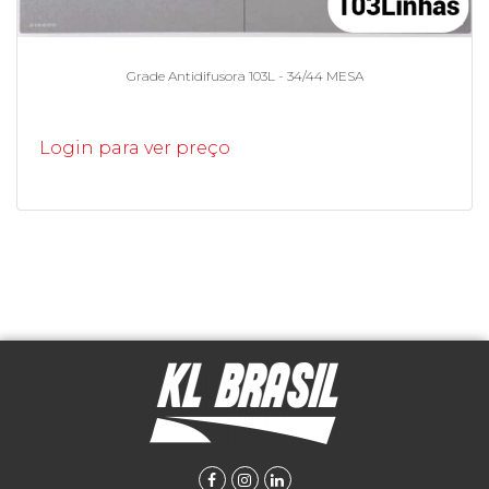
Grade Antidifusora 103L - 34/44 MESA
Login para ver preço