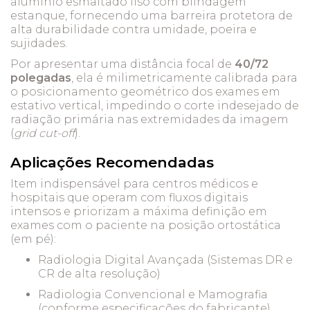
alumínio esmaltado liso com blindagem
estanque, fornecendo uma barreira protetora de
alta durabilidade contra umidade, poeira e
sujidades.
Por apresentar uma distância focal de
40/72
polegadas
, ela é milimetricamente calibrada para
o posicionamento geométrico dos exames em
estativo vertical, impedindo o corte indesejado de
radiação primária nas extremidades da imagem
(
grid cut-off
).
Aplicações Recomendadas
Item indispensável para centros médicos e
hospitais que operam com fluxos digitais
intensos e priorizam a máxima definição em
exames com o paciente na posição ortostática
(em pé):
Radiologia Digital Avançada (Sistemas DR e
CR de alta resolução)
Radiologia Convencional e Mamografia
(conforme especificações do fabricante)