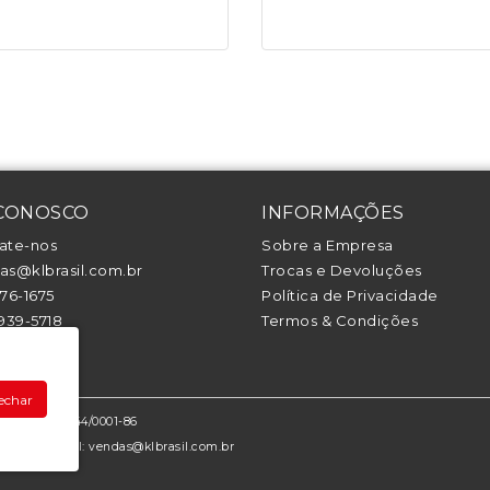
 CONOSCO
INFORMAÇÕES
ate-nos
Sobre a Empresa
s@klbrasil.com.br
Trocas e Devoluções
376-1675
Política de Privacidade
1939-5718
Termos & Condições
94442-1708
echar
: 26.639.144/0001-86
070-050 - Email: vendas@klbrasil.com.br