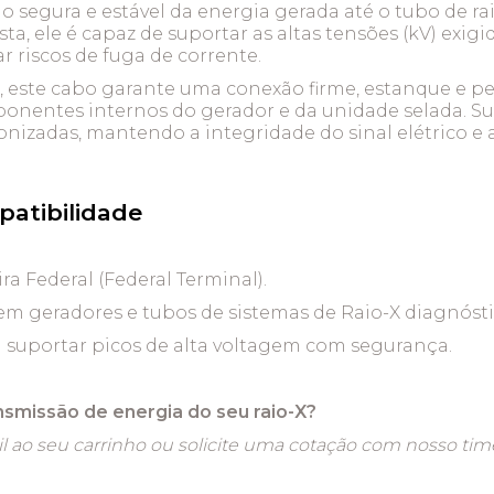
o segura e estável da energia gerada até o tubo de r
ta, ele é capaz de suportar as altas tensões (kV) exi
 riscos de fuga de corrente.
, este cabo garante uma conexão firme, estanque e pe
mponentes internos do gerador e da unidade selada. S
ronizadas, mantendo a integridade do sinal elétrico e
patibilidade
ra Federal (Federal Terminal).
m geradores e tubos de sistemas de Raio-X diagnóstic
ra suportar picos de alta voltagem com segurança.
nsmissão de energia do seu raio-X?
l ao seu carrinho ou solicite uma cotação com nosso time