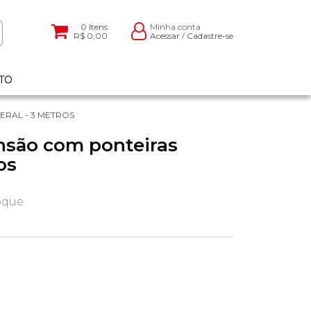
0
Itens
Minha conta
R$ 0,00
Acessar
/
Cadastre-se
TO
ERAL - 3 METROS
ensão com ponteiras
os
oque