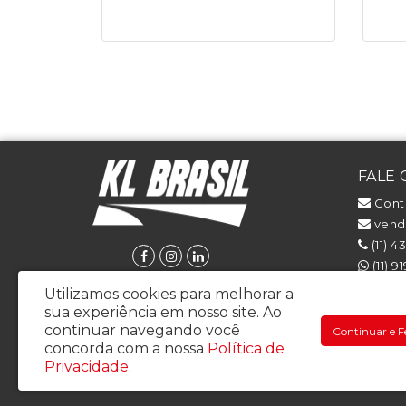
FALE
Cont
venda
(11) 4
(11) 9
(11) 
Utilizamos cookies para melhorar a
sua experiência em nosso site.
Ao
continuar navegando você
Continuar e F
concorda com a nossa
Política de
KL BRASIL COMERCIO, IMPORTACAO E EXPORTACAO LTDA - CNPJ
Privacidade
.
Rua Francisco Perotti 45 - Bela Vista – Osasco / SP - CEP: 06