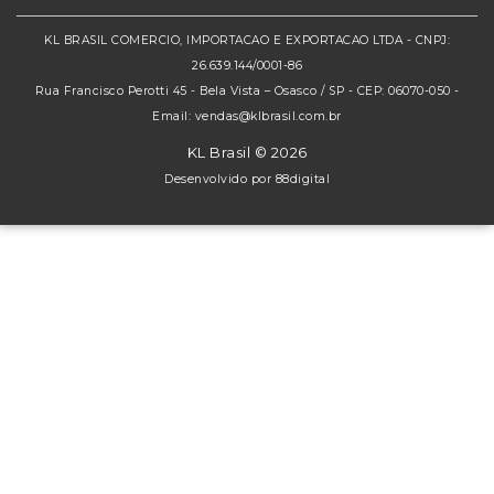
KL BRASIL COMERCIO, IMPORTACAO E EXPORTACAO LTDA - CNPJ:
26.639.144/0001-86
Rua Francisco Perotti 45 - Bela Vista – Osasco / SP - CEP: 06070-050 -
Email: vendas@klbrasil.com.br
KL Brasil © 2026
Desenvolvido por
88digital