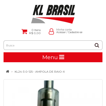
0
Itens
Minha conta
Acessar
/
Cadastre-se
R$ 0,00
Menu
KL24-3.0-125 - AMPOLA DE RAIO-X