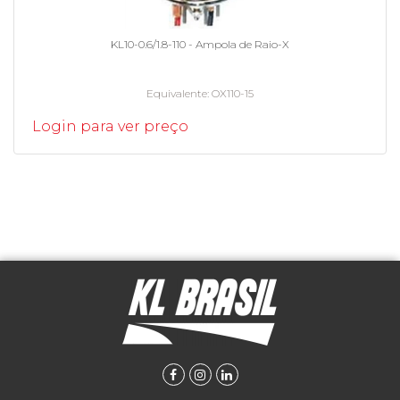
KL10-0.6/1.8-110 - Ampola de Raio-X
Equivalente
OX110-15
Login para ver preço