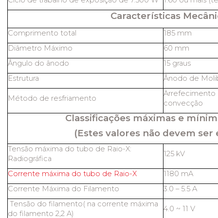
Ciclo de trabalho de exposição de 7.500 W
1:60 ou mais (t
Características Mecâni
Comprimento total
185 mm
Diâmetro Máximo
60 mm
Ângulo do ânodo
15 graus
Estrutura
Ânodo de Molib
Arrefecimento 
Método de resfriamento
convecção
Classificações máximas e mínim
(Estes valores não devem ser 
Tensão máxima do tubo de Raio-X:
125 kV
Radiográfica
Corrente máxima do tubo de Raio-X
1180 mA
Corrente Máxima do Filamento
3.0 – 5.5 A
Tensão do filamento( na corrente máxima
4.0 ~ 11 V
do filamento 2,2 A)