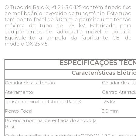
O Tubo de Raio-X, KL24-3.0-125 contém ânodo fixo
de molibdênio revestido de tungstênio. Este tubo
tem ponto focal de 3.0mm, e permite uma tensão
máxima de tubo de 125 kV, Fabricado para
equipamentos de radiografia móvel e portátil.
Equivalente a ampola da fabricante CEI de
modelo OX125M5
ESPECIFICAÇÕES TÉC
Características Elétric
Gerador de alta tensão
Gerador de alt
Aterramento
Centro Aterrad
Tensão nominal do tubo de Raio-X
125 kV
Ponto Focal
3.0 mm
Potência nominal de entrada do ânodo (a
0.1s):