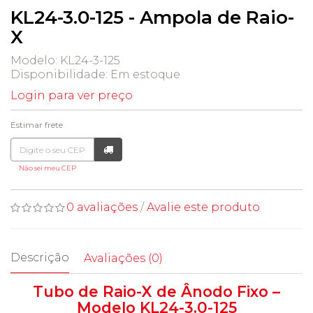
KL24-3.0-125 - Ampola de Raio-
X
Modelo: KL24-3-125
Disponibilidade:
Em estoque
Login para ver preço
Estimar frete
Não sei meu CEP
0 avaliações
/
Avalie este produto
Descrição
Avaliações (0)
Tubo de Raio-X de Ânodo Fixo –
Modelo KL24-3.0-125