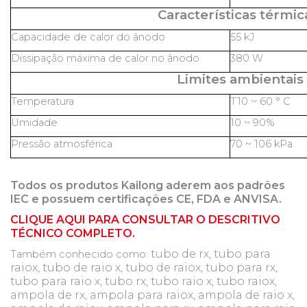
Características térmic
Capacidade de calor do ânodo
55 kJ
Dissipação máxima de calor no ânodo
380 W
Limites ambientais
Temperatura
T10 ~ 60 ° C
Umidade
10 ~ 90%
Pressão atmosférica
70 ~ 106 kPa
Todos os produtos Kailong aderem aos padrões
IEC e possuem certificações CE, FDA e ANVISA.
CLIQUE AQUI PARA CONSULTAR O DESCRITIVO
TÉCNICO COMPLETO.
tubo de rx, tubo para
Também conhecido como:
raiox, tubo de raio x, tubo de raiox, tubo para rx,
tubo para raio x, tubo rx, tubo raio x, tubo raiox,
ampola de rx, ampola para raiox, ampola de raio x,