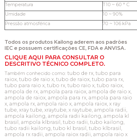
Temperatura
T10 ~ 60 ° C
Umidade
10 ~ 90%
Pressão atmosférica
70 ~ 106 kPa
Todos os produtos Kailong aderem aos padrões
IEC e possuem certificações CE, FDA e ANVISA.
CLIQUE AQUI PARA CONSULTAR O
DESCRITIVO TÉCNICO COMPLETO.
tubo de rx, tubo para
Também conhecido como:
raiox, tubo de raio x, tubo de raiox, tubo para rx,
tubo para raio x, tubo rx, tubo raio x, tubo raiox,
ampola de rx, ampola para raiox, ampola de raio x,
ampola de raiox, ampola para rx, ampola para raio
x, ampola rx, ampola raio x, ampola raiox, x ray
tube, xray tube, xraytube, x raytube, ampola radii,
ampola kailong, ampola radii kailong, ampola kl
brasil, ampola klbrasil, tubo radii, tubo kailong,
tubo radii kailong, tubo kl brasil, tubo klbrasil,
ampola rx radii, ampola raiox radii, ampola raio x