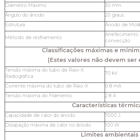
Diâmetro Máximo
30 mm
Ângulo do ânodo
20 graus
Estrutura
Ânodo de Molib
Arrefecimento 
Método de resfriamento
convecção
Classificações máximas e mínim
(Estes valores não devem ser 
Tensão máxima do tubo de Raio-X:
70 kV
Radiográfica
Corrente máxima do tubo de Raio-X
0.8 mA
Tensão máxima do Filamento
2.8 A
Características térmic
Capacidade de calor do ânodo
7000 J
Dissipação máxima de calor no ânodo
100 W
Limites ambientais