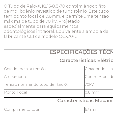
O Tubo de Raio-X, KL16-0.8-70 contém ânodo fixo
de molibdênio revestido de tungstênio. Este tubo
tem ponto focal de 0.8mm, e permite uma tensão
máxima de tubo de 70 kV, Projetado
especialmente para equipamentos
odontológicos intraoral. Equivalente a ampola da
fabricante CEI de modelo OCX70-G
ESPECIFICAÇÕES TÉC
Características Elétric
Gerador de alta tensão
Gerador de alt
Aterramento
Centro Aterrad
Tensão nominal do tubo de Raio-X:
70kV
Ponto Focal
0.8 mm
Características Mecâni
Comprimento total
67 mm