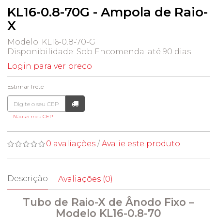
KL16-0.8-70G - Ampola de Raio-
X
Modelo: KL16-0.8-70-G
Disponibilidade:
Sob Encomenda: até 90 dias
Login para ver preço
Estimar frete
Não sei meu CEP
0 avaliações
/
Avalie este produto
Descrição
Avaliações (0)
Tubo de Raio-X de Ânodo Fixo –
Modelo KL16-0.8-70