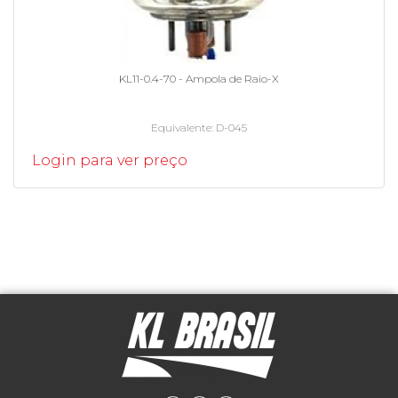
KL11-0.4-70 - Ampola de Raio-X
Equivalente
D-045
Login para ver preço