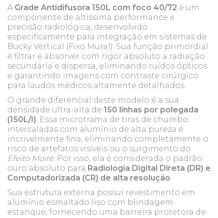
A
Grade Antidifusora 150L com foco 40/72
é um
componente de altíssima performance e
precisão radiológica, desenvolvido
especificamente para integração em sistemas de
Bucky Vertical (Fixo Mural). Sua função primordial
é filtrar e absorver com rigor absoluto a radiação
secundária e dispersa, eliminando ruídos ópticos
e garantindo imagens com contraste cirúrgico
para laudos médicos altamente detalhados.
O grande diferencial deste modelo é a sua
densidade ultra-alta de
150 linhas por polegada
(150L/I)
. Essa microtrama de tiras de chumbo
intercaladas com alumínio de alta pureza é
incrivelmente fina, eliminando completamente o
risco de artefatos visíveis ou o surgimento do
Efeito Moiré
. Por isso, ela é considerada o padrão
ouro absoluto para
Radiologia Digital Direta (DR) e
Computadorizada (CR) de alta resolução
.
Sua estrutura externa possui revestimento em
alumínio esmaltado liso com blindagem
estanque, fornecendo uma barreira protetora de