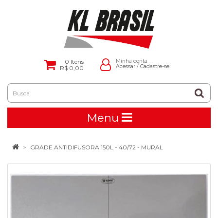
0
Itens
Minha conta
Acessar
/
Cadastre-se
R$ 0,00
Menu
GRADE ANTIDIFUSORA 150L - 40/72 - MURAL