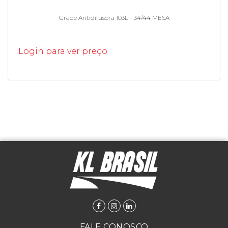
Grade Antidifusora 103L - 34/44 MESA
Login para ver preço
FALE CONOSCO