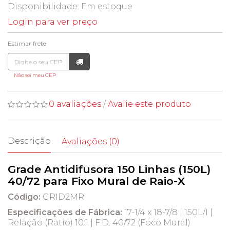
Disponibilidade:
Em estoque
Login para ver preço
Estimar frete
Não sei meu CEP
0 avaliações
/
Avalie este produto
Descrição
Avaliações (0)
Grade Antidifusora 150 Linhas (150L)
40/72 para Fixo Mural de Raio-X
Código:
GRID2MR
Especificações de Fábrica:
17-1/4 x 18-7/8 | 150L/I |
Relação (Ratio) 10:1 | F.D. 40/72 (Foco Mural)