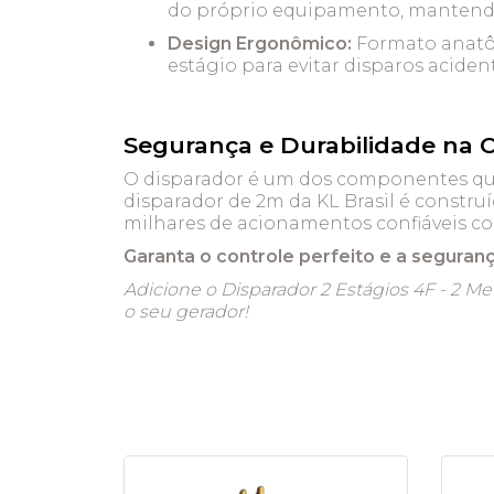
do próprio equipamento, mantendo
Design Ergonômico:
Formato anatôm
estágio para evitar disparos acident
Segurança e Durabilidade na 
O disparador é um dos componentes que 
disparador de 2m da KL Brasil é constru
milhares de acionamentos confiáveis com
Garanta o controle perfeito e a seguran
Adicione o Disparador 2 Estágios 4F - 2 Me
o seu gerador!