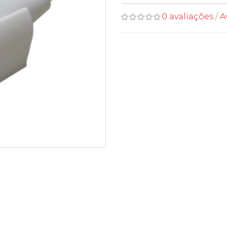
0 avaliações
/
A