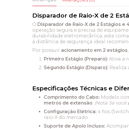
Disparador de Raio-X de 2 Está
O
Disparador de Raio-X de 2 Estágios e 
operação segura e precisa de equipame
durabilidade eletromecânica, este coma
à distância de segurança ideal recome
Por possuir
acionamento em 2 estágios
Primeiro Estágio (Preparo):
Ativa a 
Segundo Estágio (Disparo):
Realiza 
Especificações Técnicas e Difer
Comprimento do Cabo:
Modelo com 
metros de extensão
.
(Nota: Se você
Configuração Elétrica:
4 fios (Swit
raio-X do mercado.
Suporte de Apoio Incluso:
Acompanha