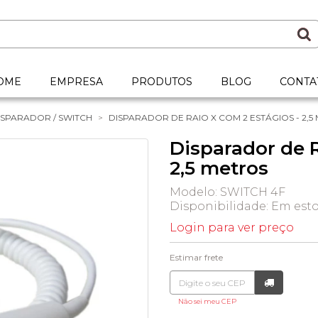
OME
EMPRESA
PRODUTOS
BLOG
CONTA
ISPARADOR / SWITCH
DISPARADOR DE RAIO X COM 2 ESTÁGIOS - 2,5
Disparador de R
2,5 metros
Modelo: SWITCH 4F
Disponibilidade:
Em est
Login para ver preço
Estimar frete
Não sei meu CEP