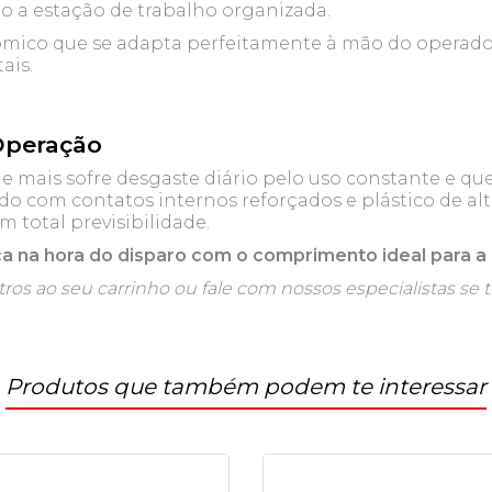
 a estação de trabalho organizada.
ico que se adapta perfeitamente à mão do operador,
ais.
Operação
mais sofre desgaste diário pelo uso constante e qued
ído com contatos internos reforçados e plástico de al
 total previsibilidade.
ça na hora do disparo com o comprimento ideal para a 
tros ao seu carrinho ou fale com nossos especialistas se
Produtos que também podem te interessar