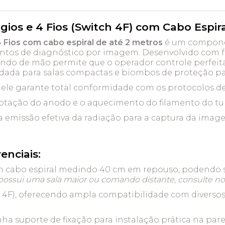
gios e 4 Fios (Switch 4F) com Cabo Espir
4 Fios com cabo espiral de até 2 metros
é um componen
ntos de diagnóstico por imagem. Desenvolvido com f
ndo de mão permite que o operador controle perfeita
ndada para salas compactas e biombos de proteção pa
, ele garante total conformidade com os protocolos de
rotação do anodo e o aquecimento do filamento do tub
a emissão efetiva da radiação para a captura da imag
enciais:
cabo espiral medindo 40 cm em repouso, podendo se
 possui uma sala maior ou comando distante, consulte no
ch 4F), oferecendo ampla compatibilidade com diverso
 suporte de fixação para instalação prática na par