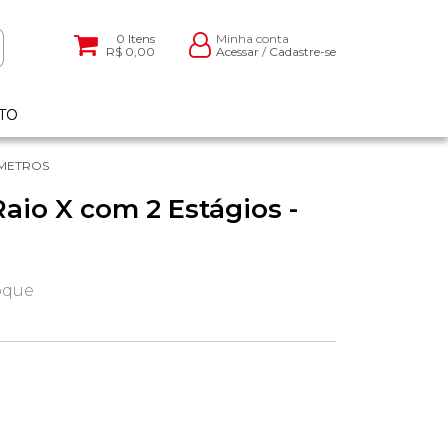
0
Itens
Minha conta
R$ 0,00
Acessar
/
Cadastre-se
TO
 METROS
aio X com 2 Estágios -
oque